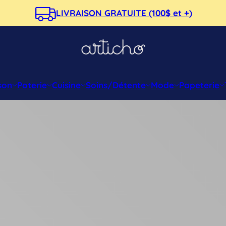
LIVRAISON GRATUITE (100$ et +)
son
Poterie
Cuisine
Soins/Détente
Mode
Papeterie