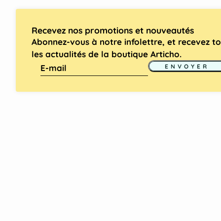
Recevez nos promotions et nouveautés
Abonnez-vous à notre infolettre, et recevez t
les actualités de la boutique Articho.
E-mail
Ce site est protégé par hCaptcha, et la
Politique de c
ENVOYER