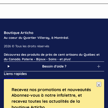
Boutique Articho
Au coeur du Quartier Villeray, à Montréal.
2026 © Tous les droits réservés
Découvrez des produits de près de cent artisans du Québec et
du Canada. Poterie - Bijoux - Soins - et plus!
Besoin d'aide ?
Liens rapides
CARTE CADEAU
À PROPOS
Recevez nos promotions et nouveautés
BLOGUE
Abonnez-vous à notre infolettre, et
NOS ARTISANS
EMPLOI
recevez toutes les actualités de la
ATELIERS
boutique Articho.