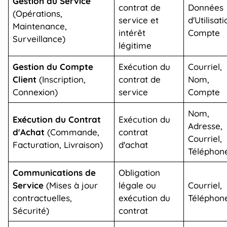
Gestion du Service
contrat de
Données
(Opérations,
service et
d'Utilisati
Maintenance,
intérêt
Compte
Surveillance)
légitime
Gestion du Compte
Exécution du
Courriel,
Client
(Inscription,
contrat de
Nom,
Connexion)
service
Compte
Nom,
Exécution du Contrat
Exécution du
Adresse,
d'Achat
(Commande,
contrat
Courriel,
Facturation, Livraison)
d'achat
Téléphon
Communications de
Obligation
Service
(Mises à jour
légale ou
Courriel,
contractuelles,
exécution du
Téléphon
Sécurité)
contrat