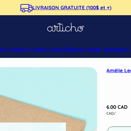
LIVRAISON GRATUITE (100$ et +)
son
Poterie
Cuisine
Soins/Détente
Mode
Papeterie
Amélie Le
6.00 CAD
CAD
/