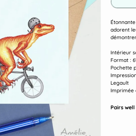
Étonnante 
adorent l
démontrent
Intérieur 
Format : 6"
Pochette p
Impression
Legault
Imprimée 
Pairs well