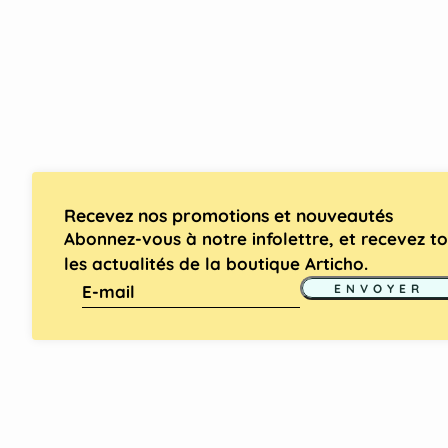
Recevez nos promotions et nouveautés
Abonnez-vous à notre infolettre, et recevez t
les actualités de la boutique Articho.
E-mail
Ce site est protégé par hCaptcha, et la
Politique de c
ENVOYER