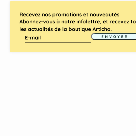
Recevez nos promotions et nouveautés
Abonnez-vous à notre infolettre, et recevez t
les actualités de la boutique Articho.
E-mail
Ce site est protégé par hCaptcha, et la
Politique de c
ENVOYER