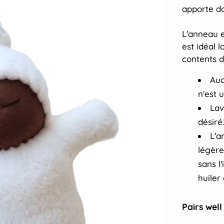
apporte do
L'anneau e
est idéal 
contents 
Auc
n'est ut
Lav
désiré
L'a
légère
sans l
huiler
Pairs well