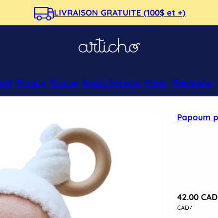
LIVRAISON GRATUITE (100$ et +)
son
Poterie
Cuisine
Soins/Détente
Mode
Papeterie
Papoum 
42.00 CAD
CAD
/