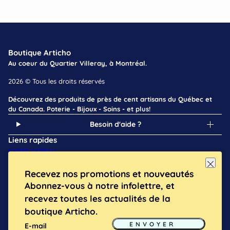
Boutique Articho
Au coeur du Quartier Villeray, à Montréal.
2026 © Tous les droits réservés
Découvrez des produits de près de cent artisans du Québec et
du Canada. Poterie - Bijoux - Soins - et plus!
Besoin d'aide ?
Liens rapides
CARTE CADEAU
À PROPOS
Recevez nos promotions et nouveautés
BLOGUE
Abonnez-vous à notre infolettre, et
NOS ARTISANS
EMPLOI
recevez toutes les actualités de la
ATELIERS
boutique Articho.
E-mail
Ce site est protégé par hCaptcha, et la
Politique de confid
Plus d'infos
ENVOYER